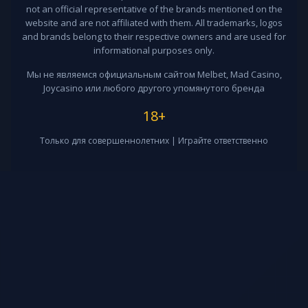
not an official representative of the brands mentioned on the
website and are not affiliated with them. All trademarks, logos
and brands belong to their respective owners and are used for
informational purposes only.
Мы не являемся официальным сайтом Melbet, Mad Casino,
Joycasino или любого другого упомянутого бренда
18+
Только для совершеннолетних | Играйте ответственно