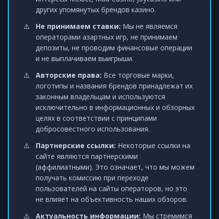
других упомянутых брендов казино.
Не принимаем ставки:
Мы не являемся
операторами азартных игр, не принимаем
депозиты, не проводим финансовые операции
и не выплачиваем выигрыши.
Авторские права:
Все торговые марки,
логотипы и названия брендов принадлежат их
законным владельцам и используются
исключительно в информационных и обзорных
целях в соответствии с принципами
добросовестного использования.
Партнерские ссылки:
Некоторые ссылки на
сайте являются партнерскими
(аффилиатными). Это означает, что мы можем
получать комиссию при переходе
пользователей на сайты операторов, но это
не влияет на объективность наших обзоров.
Актуальность информации:
Мы стремимся