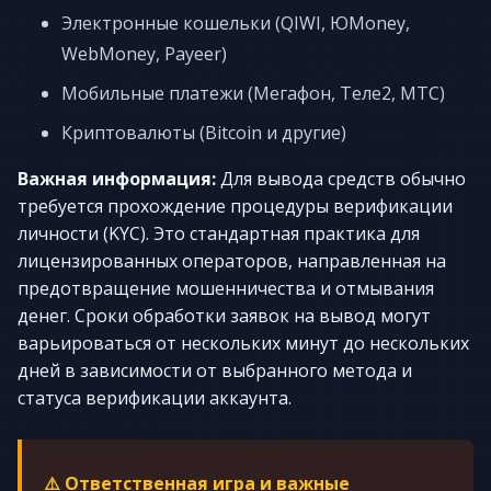
Электронные кошельки (QIWI, ЮMoney,
WebMoney, Payeer)
Мобильные платежи (Мегафон, Теле2, МТС)
Криптовалюты (Bitcoin и другие)
Важная информация:
Для вывода средств обычно
требуется прохождение процедуры верификации
личности (KYC). Это стандартная практика для
лицензированных операторов, направленная на
предотвращение мошенничества и отмывания
денег. Сроки обработки заявок на вывод могут
варьироваться от нескольких минут до нескольких
дней в зависимости от выбранного метода и
статуса верификации аккаунта.
⚠️ Ответственная игра и важные