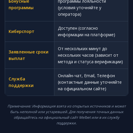
Бонусные
программы лояльности
программы
(условия уточняйте у
оператора)
Доступен (согласно
Киберспорт
информации на платформе)
От нескольких минут до
Заявленные сроки
нескольких часов (зависит от
выплат
метода и статуса верификации)
Онлайн-чат, Email, Телефон
Служба
(контактные данные уточняйте
поддержки
на официальном сайте)
Примечание: Информация взята из открытых источников и может
быть неполной или устаревшей. Для получения точных данных
обращайтесь на официальный сайт Melbet или в их службу
поддержки.