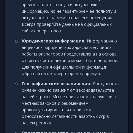
предоставлять точную и актуальную
информацию, но не гарантируем её полноту и
актуальность на момент вашего посещения.
Всегда проверяйте данные на официальных
сайтах операторов.
Юридическая информация:
Информация о
лицензиях, юридических адресах и условиях
работы операторов предоставлена на основе
открытых источников и может быть неполной.
Для получения официальной информации
обращайтесь к операторам напрямую.
Географические ограничения:
Доступность
онлайн-казино зависит от законодательства
вашей страны. Мы не призываем к нарушению
местных законов и рекомендуем
проконсультироваться с юристом
относительно легальности азартных игр в
вашем регионе.
Ответственная игра:
Азартные игры могут