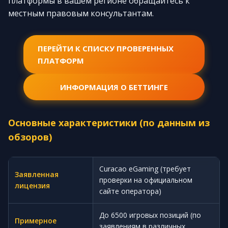
платформы в вашем регионе обращайтесь к
местным правовым консультантам.
ПЕРЕЙТИ К СПИСКУ ПРОВЕРЕННЫХ
ПЛАТФОРМ
ИНФОРМАЦИЯ О БЕТТИНГЕ
Основные характеристики (по данным из
обзоров)
Curacao eGaming (требует
Заявленная
проверки на официальном
лицензия
сайте оператора)
До 6500 игровых позиций (по
Примерное
заявлениям в различных